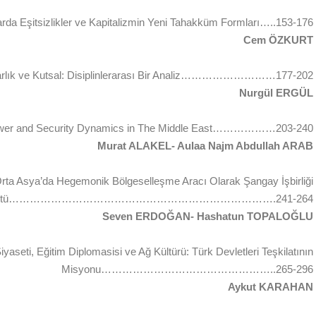
rda Eşitsizlikler ve Kapitalizmin Yeni Tahakküm Formları…..153-176
Cem ÖZKURT
darlık ve Kutsal: Disiplinlerarası Bir Analiz………………………177-202
Nurgül ERGÜL
ower and Security Dynamics in The Middle East………………203-240
Murat ALAKEL- Aulaa Najm Abdullah ARAB
Orta Asya’da Hegemonik Bölgeselleşme Aracı Olarak Şangay İşbirliği
gütü………………………………………………………………….241-264
Seven ERDOĞAN- Hashatun TOPALOĞLU
aseti, Eğitim Diplomasisi ve Ağ Kültürü: Türk Devletleri Teşkilatının
Misyonu…………………………………………..265-296
Aykut KARAHAN