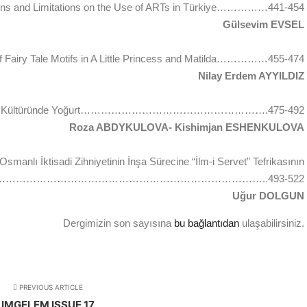
tions and Limitations on the Use of ARTs in Türkiye……………441-454
Gülsevim EVSEL
of Fairy Tale Motifs in A Little Princess and Matilda……………455-474
Nilay Erdem AYYILDIZ
emek Kültüründe Yoğurt……………………………………………….475-492
Roza ABDYKULOVA- Kishimjan ESHENKULOVA
Osmanlı İktisadi Zihniyetinin İnşa Sürecine “İlm-i Servet” Tefrikasının
ları……………………………………………………………………..493-522
Uğur DOLGUN
Dergimizin son sayısına
bu bağlantıdan
ulaşabilirsiniz.
PREVIOUS ARTICLE
IMGELEM ISSUE 17