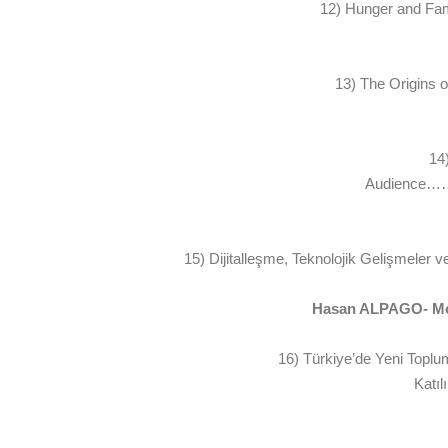
12) Hunger and Fam
13) The Orig
14
Audien
15) Dijitalleşme, Teknolojik Gelişmeler 
Hasan ALPAGO- M
16) Türkiye’de Yeni Toplum
Ka