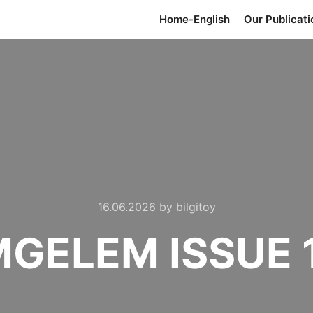
Home-English
Our Publicati
16.06.2026
by
bilgitoy
MGELEM ISSUE 