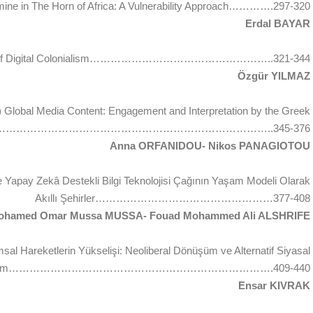
ine in The Horn of Africa: A Vulnerability Approach………….297-320
Erdal BAYAR
ins of Digital Colonialism……………………………………………..321-344
Özgür YILMAZ
) Global Media Content: Engagement and Interpretation by the Greek
ce………………………………………………………………………..345-376
Anna ORFANIDOU- Nikos PANAGIOTOU
ve Yapay Zekâ Destekli Bilgi Teknolojisi Çağının Yaşam Modeli Olarak
Akıllı Şehirler……………………………………………377-408
ohamed Omar Mussa MUSSA- Fouad Mohammed Ali ALSHRIFE
sal Hareketlerin Yükselişi: Neoliberal Dönüşüm ve Alternatif Siyasal
tılım………………………………………………………………….409-440
Ensar KIVRAK