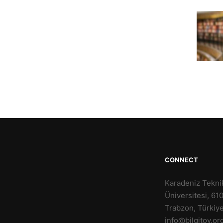
CONNECT
Karadeniz Tekni
Üniversitesi, 61
Trabzon, Türkiy
info@bilgitoy.or