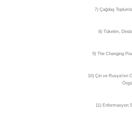
7) Çağdaş Toplumla
8) Tüketim, Din
9) The Changing P
10) Çin ve Rusya’nın 
Ör
11) Enformasyon Siy