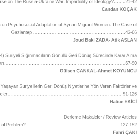
urse on The Russia-Ukraine War: Impartiality or Ideology?……..21-42
Candan KOÇAK
a on Psychosocial Adaptation of Syrian Migrant Women: The Case of
Gaziantep ……………………………………………………43-66
Joud Baki ZADA- Atik ASLAN
4) Suriyeli Sığınmacıların Gönüllü Geri Dönüş Sürecinde Karar Alma
maları…………………………………………………………………….67-90
Gülsen ÇANKAL-Ahmet KOYUNCU
 Yaşayan Suriyelilerin Geri Dönüş Niyetlerine Yön Veren Faktörler ve
ndirmeler…………………………………………………………………91-126
Hatice EKİCİ
Derleme Makaleler / Review Articles
e: A Social Problem?……………………………………………………..127-152
Fahri ÇAKI