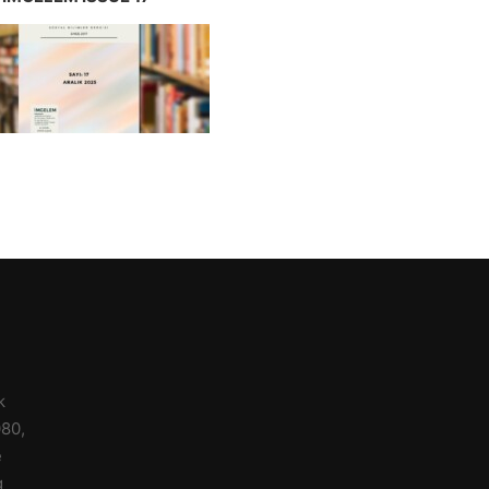
k
080,
e
g