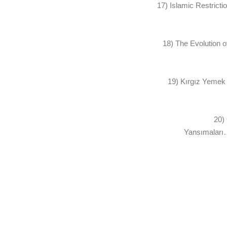
17) Islamic Restric
18) The Evolution 
19) Kırgız Y
20) 
Yansıma