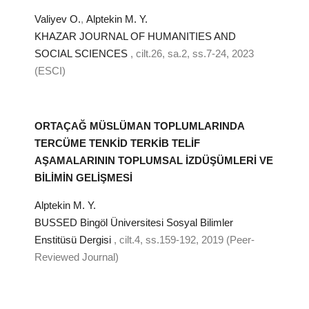
Valiyev O.
,
Alptekin M. Y.
KHAZAR JOURNAL OF HUMANITIES AND
SOCIAL SCIENCES
, cilt.26, sa.2, ss.7-24, 2023
(ESCI)
ORTAÇAĞ MÜSLÜMAN TOPLUMLARINDA
TERCÜME TENKİD TERKİB TELİF
AŞAMALARININ TOPLUMSAL İZDÜŞÜMLERİ VE
BİLİMİN GELİŞMESİ
Alptekin M. Y.
BUSSED Bingöl Üniversitesi Sosyal Bilimler
Enstitüsü Dergisi
, cilt.4, ss.159-192, 2019 (Peer-
Reviewed Journal)