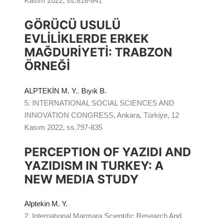
Kasım 2022, ss.818-841
GÖRÜCÜ USULÜ
EVLİLİKLERDE ERKEK
MAĞDURİYETİ: TRABZON
ÖRNEĞİ
ALPTEKİN M. Y.
,
Bıyık B.
5. INTERNATIONAL SOCIAL SCIENCES AND
INNOVATION CONGRESS, Ankara, Türkiye, 12
Kasım 2022, ss.797-835
PERCEPTION OF YAZIDI AND
YAZIDISM IN TURKEY: A
NEW MEDIA STUDY
Alptekin M. Y.
2. Internatıonal Marmara Scıentıfıc Research And