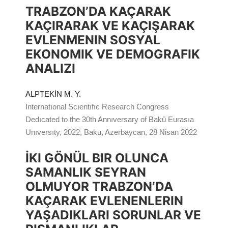
TRABZON’DA KAÇARAK
KAÇIRARAK VE KAÇIŞARAK
EVLENMENIN SOSYAL
EKONOMIK VE DEMOGRAFIK
ANALIZI
ALPTEKİN M. Y.
Internatıonal Scıentıfıc Research Congress
Dedıcated to the 30th Annıversary of Bakû Eurasıa
Unıversıty, 2022, Baku, Azerbaycan, 28 Nisan 2022
İKI GÖNÜL BIR OLUNCA
SAMANLIK SEYRAN
OLMUYOR TRABZON’DA
KAÇARAK EVLENENLERIN
YAŞADIKLARI SORUNLAR VE