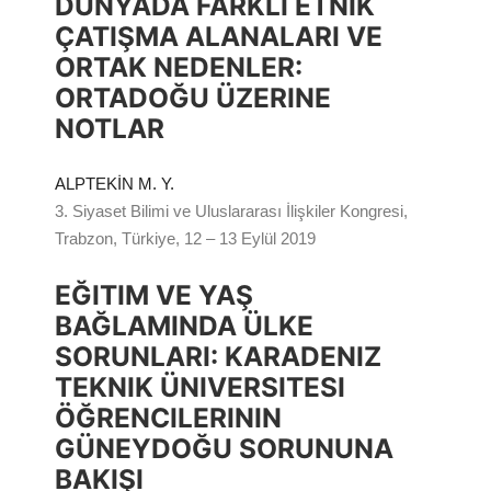
DÜNYADA FARKLI ETNIK
ÇATIŞMA ALANALARI VE
ORTAK NEDENLER:
ORTADOĞU ÜZERINE
NOTLAR
ALPTEKİN M. Y.
3. Siyaset Bilimi ve Uluslararası İlişkiler Kongresi,
Trabzon, Türkiye, 12 – 13 Eylül 2019
EĞITIM VE YAŞ
BAĞLAMINDA ÜLKE
SORUNLARI: KARADENIZ
TEKNIK ÜNIVERSITESI
ÖĞRENCILERININ
GÜNEYDOĞU SORUNUNA
BAKIŞI