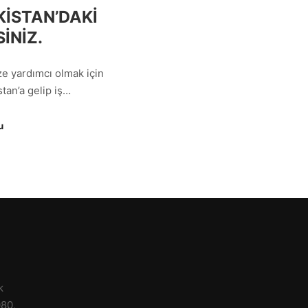
KISTAN’DAKI
INIZ.
ze yardımcı olmak için
tan’a gelip iş…
u
k
080,