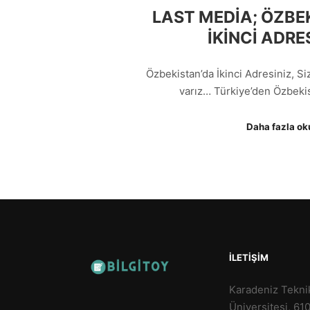
LAST MEDIA; ÖZBE
İKINCI ADRES
Özbekistan’da İkinci Adresiniz, Si
varız… Türkiye’den Özbekis
Daha fazla ok
İLETIŞIM
Karadeniz Tekni
Üniversitesi, 61